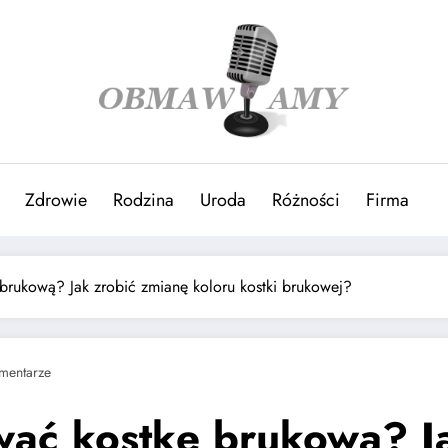
Zdrowie
Rodzina
Uroda
Różności
Firma
brukową? Jak zrobić zmianę koloru kostki brukowej?
mentarze
wać kostkę brukową? J