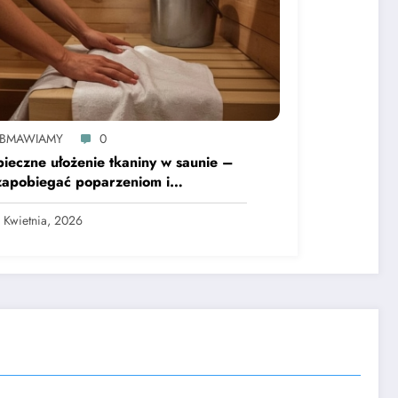
BMAWIAMY
0
ieczne ułożenie tkaniny w saunie –
zapobiegać poparzeniom i
rzestrzenianiu się zarazków
 Kwietnia, 2026