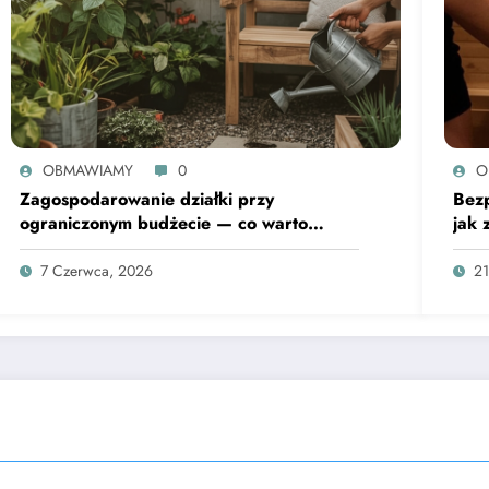
OBMAWIAMY
0
O
Zagospodarowanie działki przy
Bezp
ograniczonym budżecie — co warto
jak 
wiedzieć
rozp
7 Czerwca, 2026
21