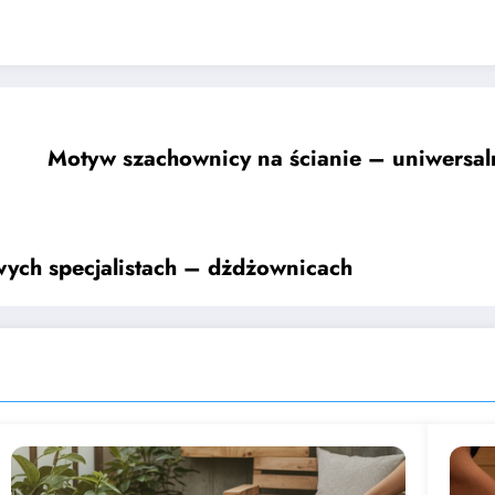
Motyw szachownicy na ścianie – uniwersal
wych specjalistach – dżdżownicach