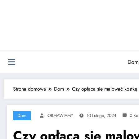
Skip
to
content
Dom
Strona domowa
Dom
Czy opłaca się malować kostkę 
Dom
OBMAWIAMY
10 Lutego, 2024
0 Ko
Czy opłaca się malo