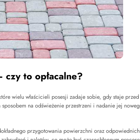
 czy to opłacalne?
które wielu właścicieli posesji zadaje sobie, gdy staje pr
 sposobem na odświeżenie przestrzeni i nadanie jej nowego 
 dokładnego przygotowania powierzchni oraz odpowiednich
h zabrudzeń i nalotów, co może być czasochłonnym procese