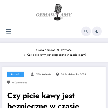
Skip
to
content
Strona domowa
Różności
Czy picie kawy jest bezpieczne w czasie ciąży?
Różności
OBMAWIAMY
26 Października, 2024
0 Komentarze
Czy picie kawy jest
bezpieczne w czasie