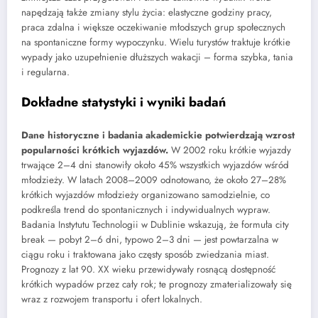
napędzają także zmiany stylu życia: elastyczne godziny pracy,
praca zdalna i większe oczekiwanie młodszych grup społecznych
na spontaniczne formy wypoczynku. Wielu turystów traktuje krótkie
wypady jako uzupełnienie dłuższych wakacji – forma szybka, tania
i regularna.
Dokładne statystyki i wyniki badań
Dane historyczne i badania akademickie potwierdzają wzrost
popularności krótkich wyjazdów.
W 2002 roku krótkie wyjazdy
trwające 2–4 dni stanowiły około 45% wszystkich wyjazdów wśród
młodzieży. W latach 2008–2009 odnotowano, że około 27–28%
krótkich wyjazdów młodzieży organizowano samodzielnie, co
podkreśla trend do spontanicznych i indywidualnych wypraw.
Badania Instytutu Technologii w Dublinie wskazują, że formuła city
break — pobyt 2–6 dni, typowo 2–3 dni — jest powtarzalna w
ciągu roku i traktowana jako częsty sposób zwiedzania miast.
Prognozy z lat 90. XX wieku przewidywały rosnącą dostępność
krótkich wypadów przez cały rok; te prognozy zmaterializowały się
wraz z rozwojem transportu i ofert lokalnych.