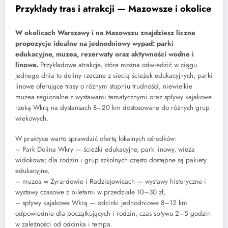
Przykłady tras i atrakcji — Mazowsze i okolice
W okolicach Warszawy i na Mazowszu znajdziesz liczne
propozycje idealne na jednodniowy wypad: parki
edukacyjne, muzea, rezerwaty oraz aktywności wodne i
linowe.
Przykładowe atrakcje, które można odwiedzić w ciągu
jednego dnia to doliny rzeczne z siecią ścieżek edukacyjnych, parki
linowe oferujące trasy o różnym stopniu trudności, niewielkie
muzea regionalne z wystawami tematycznymi oraz spływy kajakowe
rzeką Wkrą na dystansach 8–20 km dostosowane do różnych grup
wiekowych.
W praktyce warto sprawdzić ofertę lokalnych ośrodków:
– Park Dolina Wkry — ścieżki edukacyjne, park linowy, wieża
widokowa; dla rodzin i grup szkolnych często dostępne są pakiety
edukacyjne,
– muzea w Żyrardowie i Radziejowicach — wystawy historyczne i
wystawy czasowe z biletami w przedziale 10–30 zł,
– spływy kajakowe Wkrą — odcinki jednodniowe 8–12 km
odpowiednie dla początkujących i rodzin, czas spływu 2–5 godzin
w zależności od odcinka i tempa.