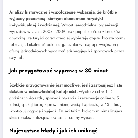
Analizy historyczne i współczesne wskazują, że krótkie
wyjazdy pozostaną istotnym elementem turystyki
indywidualnej i rodzinnej.
Wzrost samodzielnej organizacji
wyjazdów w latach 2008–2009 oraz popularność city breaków
dowodzą, że turyści coraz częściej wybierają częste, krótsze formy
rekreacji. Lokalne ośrodki i organizatorzy reagują zwiększoną
ofertą jednodniowych wydarzeń edukacyjnych i sportowych przez
cały rok.
Jak przygotować wyprawę w 30 minut
Szybkie przygotowanie jest możliwe, jeśli zastosujesz listę
działań w odpowiedniej kolejności.
Wybierz cel w 1–2
godzinach dojazdu, sprawdź otwarcia i rezerwacje online w 5
minut, spakuj torbę z prowiantem, wodą i apteczką w 10 minut,
skontroluj pogodę i wyjedź. Dzięki takim krokom minimalizujesz
stres i maksymalizujesz szanse na udany wypad.
Najczęstsze błędy i jak ich uniknąć