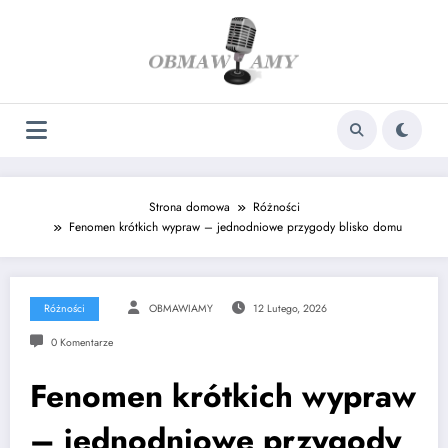
Skip
to
content
Strona domowa
Różności
Fenomen krótkich wypraw – jednodniowe przygody blisko domu
Różności
OBMAWIAMY
12 Lutego, 2026
0 Komentarze
Fenomen krótkich wypraw
– jednodniowe przygody