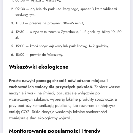
08:30 — wyjazd z Warszawy,
09:30 — dojście do parku edukacyjnego, spacer 3 km z tablicami
edukacyjnymi,
11:30 — przerwa na prowiant, 30–45 minut,
12:30 — wizyta w muzeum w Żyrardowie, 1–2 godziny, bilety 10–20
zł,
15:00 — krótki spływ kajakowy lub park linowy, 1–2 godziny,
18:00 — powrót do Warszawy.
Wskazówki ekologiczne
Proste nawyki pomogą chronić odwiedzane miejsca i
zachować ich walory dla przyszłych pokoleń.
Zabierz własne
naczynia i worki na śmieci, poruszaj się wyłącznie po
wyznaczonych szlakach, wybieraj lokalne produkty spożywcze, a
przy podróży komunikacją publiczną lub rowerem zmniejszysz
emisję CO2. Takie decyzje wspierają lokalne społeczności i
zmniejszają ślad ekologiczny wyjazdu.
Monitorowanie popularności i trendy