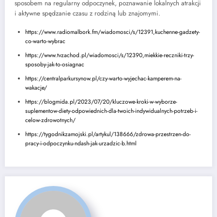
sposobem na regularny odpoczynek, poznawanie lokalnych atrakcji
i aktywne spędzanie czasu z rodziną lub znajomymi.
https://www.radiomalbork.fm/wiadomosci/s/12391,kuchenne-gadzety-
co-warto-wybrac
https://www.tvzachod.pl/wiadomosci/s/12390,miekkie-reczniki-trzy-
sposoby-jak-to-osiagnac
https://centralparkursynow.pl/czy-warto-wyjechac-kamperem-na-
wakacje/
https://blogmida.pl/2023/07/20/kluczowe-kroki-w-wyborze-
suplementow-diety-odpowiednich-dla-twoich-indywidualnych-potrzeb-i-
celow-zdrowotnych/
https://tygodnikzamojski.pl/artykul/138666/zdrowa-przestrzen-do-
pracy-i-odpoczynku-ndash-jak-urzadzic-b.html