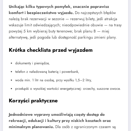
Unikając kilku typowych pomyłek, znacznie poprawisz
komfort i bezpieczeństwo wyjazdu.
Do najczęstszych błędów
należą brak rezerwacji w sezonie — rezerwuj bilety, jeśli atrakcja
wskazuje limit odwiedzających; nieodpowiednie obuwie — na trasy
powyżej 5 km wybieraj buty terenowe; brak planu B — miej
alternatywę, jeśli pogoda lub dostępność parkingu zmieni plany.
Krótka checklista przed wyjazdem
dokumenty i pieniądze,
telefon z naładowaną baterią i powerbank,
woda min. 1 litr na osobę, przy wysiłku 1,5–2 litry,
przekąski o wysokiej wartości energetycznej: orzechy, suszone owoce.
Korzyści praktyczne
Jednodniowe wyprawy umożliwiają częsty dostęp do
rekreacji, edukacji i kultury przy niskich kosztach oraz
minimalnym planowaniu.
Dla osób z ograniczonym czasem są