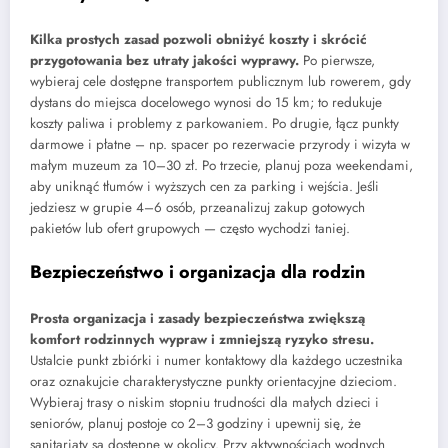
Kilka prostych zasad pozwoli obniżyć koszty i skrócić
przygotowania bez utraty jakości wyprawy.
Po pierwsze,
wybieraj cele dostępne transportem publicznym lub rowerem, gdy
dystans do miejsca docelowego wynosi do 15 km; to redukuje
koszty paliwa i problemy z parkowaniem. Po drugie, łącz punkty
darmowe i płatne – np. spacer po rezerwacie przyrody i wizyta w
małym muzeum za 10–30 zł. Po trzecie, planuj poza weekendami,
aby uniknąć tłumów i wyższych cen za parking i wejścia. Jeśli
jedziesz w grupie 4–6 osób, przeanalizuj zakup gotowych
pakietów lub ofert grupowych — często wychodzi taniej.
Bezpieczeństwo i organizacja dla rodzin
Prosta organizacja i zasady bezpieczeństwa zwiększą
komfort rodzinnych wypraw i zmniejszą ryzyko stresu.
Ustalcie punkt zbiórki i numer kontaktowy dla każdego uczestnika
oraz oznakujcie charakterystyczne punkty orientacyjne dzieciom.
Wybieraj trasy o niskim stopniu trudności dla małych dzieci i
seniorów, planuj postoje co 2–3 godziny i upewnij się, że
sanitariaty są dostępne w okolicy. Przy aktywnościach wodnych