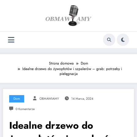
Skip
to
content
Strona domowa
Dom
Idealne drzewo do żywopłotów i szpalerów – grab: potrzeby i
pielęgnacja
Dom
OBMAWIAMY
14 Marca, 2024
0 Komentarze
Idealne drzewo do