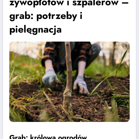
żywopłotów i szpalerów –
grab: potrzeby i
pielęgnacja
Grab: królowa ogrodów