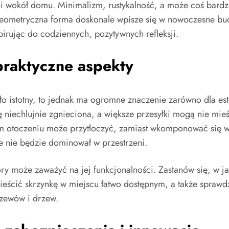
cji wokół domu. Minimalizm, rustykalność, a może coś bard
, geometryczna forma doskonale wpisze się w nowoczesne b
rując do codziennych, pozytywnych refleksji.
praktyczne aspekty
o istotny, to jednak ma ogromne znaczenie zarówno dla este
iechlujnie zgnieciona, a większe przesyłki mogą nie mieśc
m otoczeniu może przytłoczyć, zamiast wkomponować się w c
 nie będzie dominował w przestrzeni.
tóry może zaważyć na jej funkcjonalności. Zastanów się, w j
ieścić skrzynkę w miejscu łatwo dostępnym, a także sprawd
rzewów i drzew.