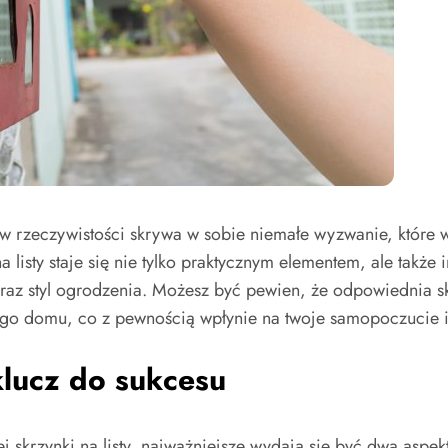
le w rzeczywistości skrywa w sobie niemałe wyzwanie, któr
 listy staje się nie tylko praktycznym elementem, ale także
z styl ogrodzenia. Możesz być pewien, że odpowiednia skrz
ojego domu, co z pewnością wpłynie na twoje samopoczucie 
klucz do sukcesu
skrzynki na listy, najważniejsze wydają się być dwa aspekty