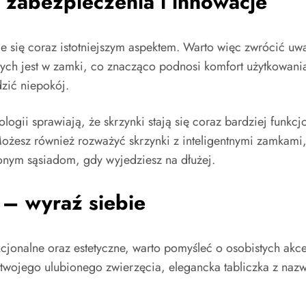
 zabezpieczenia i innowacje
je się coraz istotniejszym aspektem. Warto więc zwrócić u
nych jest w zamki, co znacząco podnosi komfort użytkowania
dzić niepokój.
logii sprawiają, że skrzynki stają się coraz bardziej funkc
 Możesz również rozważyć skrzynki z inteligentnymi zamkam
onym sąsiadom, gdy wyjedziesz na dłużej.
 – wyraź siebie
kcjonalne oraz estetyczne, warto pomyśleć o osobistych akc
twojego ulubionego zwierzęcia, elegancka tabliczka z nazw