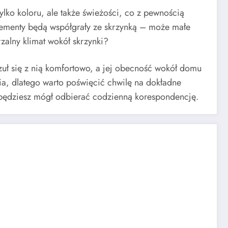
lko koloru, ale także świeżości, co z pewnością
lementy będą współgrały ze skrzynką – może małe
alny klimat wokół skrzynki?
czuł się z nią komfortowo, a jej obecność wokół domu
ia, dlatego warto poświęcić chwilę na dokładne
m będziesz mógł odbierać codzienną korespondencję.