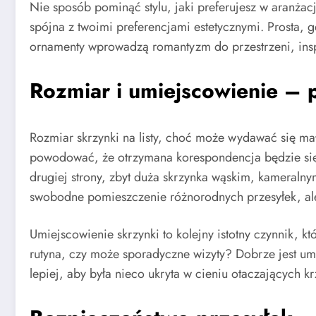
Nie sposób pominąć stylu, jaki preferujesz w aranża
spójna z twoimi preferencjami estetycznymi. Prosta
ornamenty wprowadzą romantyzm do przestrzeni, inspi
Rozmiar i umiejscowienie – 
Rozmiar skrzynki na listy, choć może wydawać się mał
powodować, że otrzymana korespondencja będzie się n
drugiej strony, zbyt duża skrzynka wąskim, kameralny
swobodne pomieszczenie różnorodnych przesyłek, ale
Umiejscowienie skrzynki to kolejny istotny czynnik, k
rutyna, czy może sporadyczne wizyty? Dobrze jest um
lepiej, aby była nieco ukryta w cieniu otaczających k