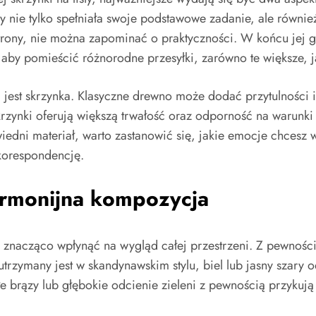
by nie tylko spełniała swoje podstawowe zadanie, ale równie
strony, nie można zapominać o praktyczności. W końcu jej
by pomieścić różnorodne przesyłki, zarówno te większe, ja
 jest skrzynka. Klasyczne drewno może dodać przytulności 
rzynki oferują większą trwałość oraz odporność na warunk
edni materiał, warto zastanowić się, jakie emocje chcesz 
 korespondencję.
armonijna kompozycja
oże znacząco wpłynąć na wygląd całej przestrzeni. Z pewno
utrzymany jest w skandynawskim stylu, biel lub jasny szary
epłe brązy lub głębokie odcienie zieleni z pewnością przykuj