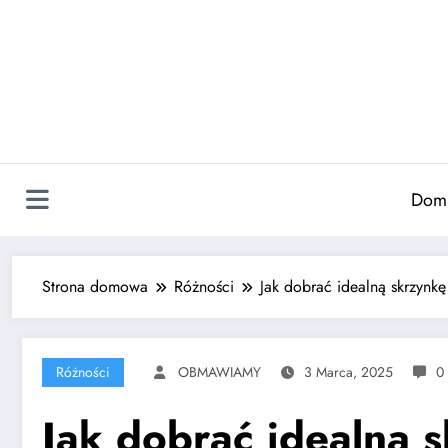
Skip
to
content
Dom
Strona domowa
Różności
Jak dobrać idealną skrzynkę
Różności
OBMAWIAMY
3 Marca, 2025
0
Jak dobrać idealną s