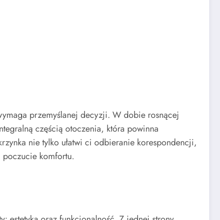
e wymaga przemyślanej decyzji. W dobie rosnącej
 integralną częścią otoczenia, która powinna
ynka nie tylko ułatwi ci odbieranie korespondencji,
i poczucie komfortu.
: estetyka oraz funkcjonalność. Z jednej strony,