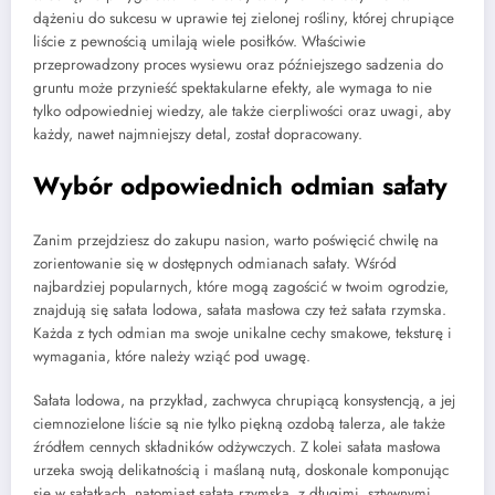
dążeniu do sukcesu w uprawie tej zielonej rośliny, której chrupiące
liście z pewnością umilają wiele posiłków. Właściwie
przeprowadzony proces wysiewu oraz późniejszego sadzenia do
gruntu może przynieść spektakularne efekty, ale wymaga to nie
tylko odpowiedniej wiedzy, ale także cierpliwości oraz uwagi, aby
każdy, nawet najmniejszy detal, został dopracowany.
Wybór odpowiednich odmian sałaty
Zanim przejdziesz do zakupu nasion, warto poświęcić chwilę na
zorientowanie się w dostępnych odmianach sałaty. Wśród
najbardziej popularnych, które mogą zagościć w twoim ogrodzie,
znajdują się sałata lodowa, sałata masłowa czy też sałata rzymska.
Każda z tych odmian ma swoje unikalne cechy smakowe, teksturę i
wymagania, które należy wziąć pod uwagę.
Sałata lodowa, na przykład, zachwyca chrupiącą konsystencją, a jej
ciemnozielone liście są nie tylko piękną ozdobą talerza, ale także
źródłem cennych składników odżywczych. Z kolei sałata masłowa
urzeka swoją delikatnością i maślaną nutą, doskonale komponując
się w sałatkach, natomiast sałata rzymska, z długimi, sztywnymi