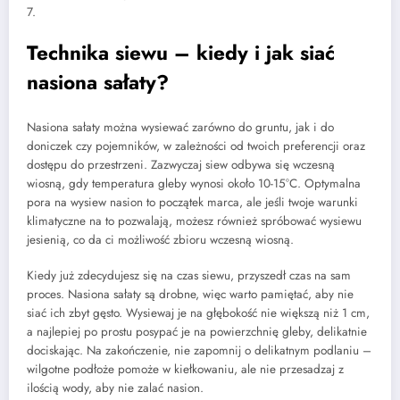
7.
Technika siewu – kiedy i jak siać
nasiona sałaty?
Nasiona sałaty można wysiewać zarówno do gruntu, jak i do
doniczek czy pojemników, w zależności od twoich preferencji oraz
dostępu do przestrzeni. Zazwyczaj siew odbywa się wczesną
wiosną, gdy temperatura gleby wynosi około 10-15°C. Optymalna
pora na wysiew nasion to początek marca, ale jeśli twoje warunki
klimatyczne na to pozwalają, możesz również spróbować wysiewu
jesienią, co da ci możliwość zbioru wczesną wiosną.
Kiedy już zdecydujesz się na czas siewu, przyszedł czas na sam
proces. Nasiona sałaty są drobne, więc warto pamiętać, aby nie
siać ich zbyt gęsto. Wysiewaj je na głębokość nie większą niż 1 cm,
a najlepiej po prostu posypać je na powierzchnię gleby, delikatnie
dociskając. Na zakończenie, nie zapomnij o delikatnym podlaniu –
wilgotne podłoże pomoże w kiełkowaniu, ale nie przesadzaj z
ilością wody, aby nie zalać nasion.