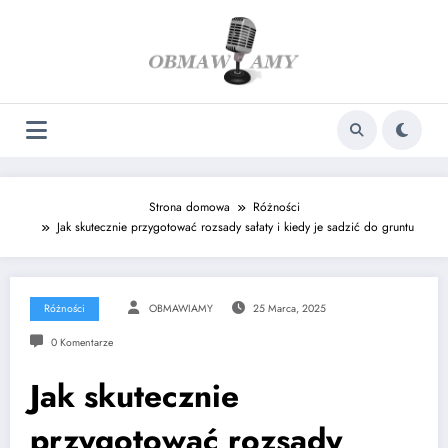
Skip
to
content
Strona domowa
Różności
Jak skutecznie przygotować rozsady sałaty i kiedy je sadzić do gruntu
Różności
OBMAWIAMY
25 Marca, 2025
0 Komentarze
Jak skutecznie
przygotować rozsady