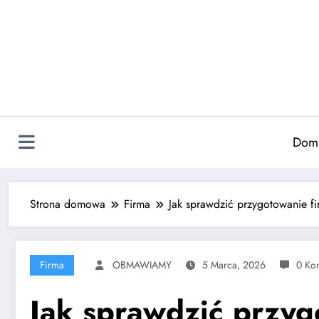
Skip
to
content
Dom
Strona domowa
Firma
Jak sprawdzić przygotowanie fi
Firma
OBMAWIAMY
5 Marca, 2026
0 Ko
Jak sprawdzić przyg