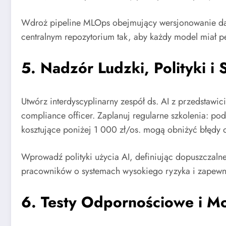
Wdroż pipeline MLOps obejmujący wersjonowanie dan
centralnym repozytorium tak, aby każdy model miał peł
5. Nadzór Ludzki, Polityki i 
Utwórz interdyscyplinarny zespół ds. AI z przedstawici
compliance officer. Zaplanuj regularne szkolenia: po
kosztujące poniżej 1 000 zł/os. mogą obniżyć błędy
Wprowadź polityki użycia AI, definiując dopuszczalne
pracowników o systemach wysokiego ryzyka i zapewni
6. Testy Odpornościowe i Mo