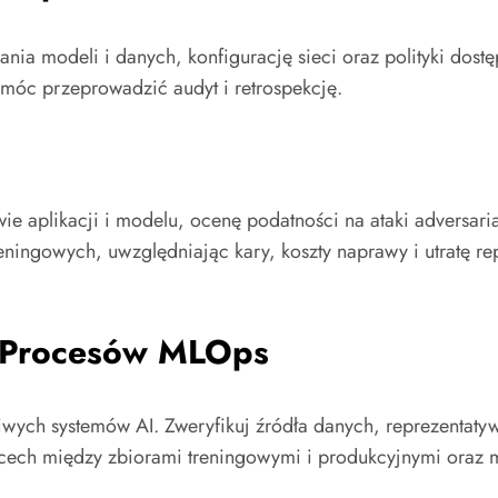
ia modeli i danych, konfigurację sieci oraz polityki dost
 móc przeprowadzić audyt i retrospekcję.
e aplikacji i modelu, ocenę podatności na ataki adversarial
reningowych, uwzględniając kary, koszty naprawy i utratę r
 i Procesów MLOps
iwych systemów AI. Zweryfikuj źródła danych, reprezentaty
 cech między zbiorami treningowymi i produkcyjnymi oraz 