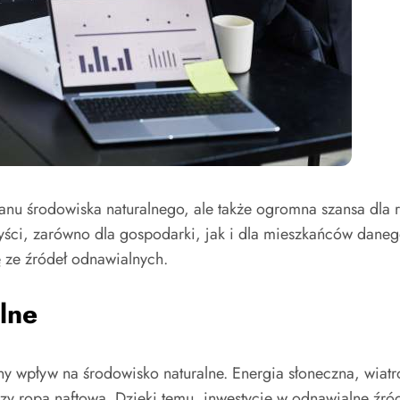
anu środowiska naturalnego, ale także ogromna szansa dla 
yści, zarówno dla gospodarki, jak i dla mieszkańców danego
ę ze źródeł odnawialnych.
lne
ny wpływ na środowisko naturalne. Energia słoneczna, wiatr
l czy ropa naftowa. Dzięki temu, inwestycje w odnawialne ź