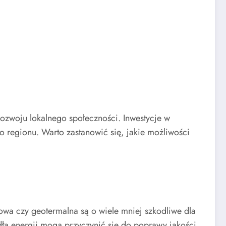
rozwoju lokalnego społeczności. Inwestycje w
 regionu. Warto zastanowić się, jakie możliwości
owa czy geotermalna są o wiele mniej szkodliwe dla
ródła energii mogą przyczynić się do poprawy jakości