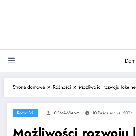
Skip
to
content
Dom
Strona domowa
Różności
Możliwości rozwoju lokalne
Różności
OBMAWIAMY
10 Października, 2024
Możliwości rozwoju 