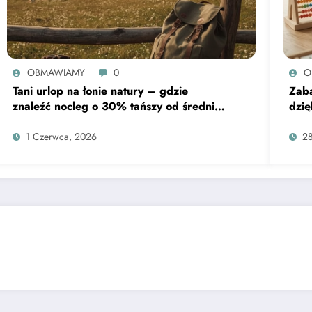
OBMAWIAMY
0
O
Tani urlop na łonie natury – gdzie
Zaba
znaleźć nocleg o 30% tańszy od średniej
dzię
krajowej
1 Czerwca, 2026
28