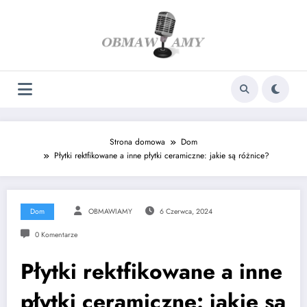
Skip
to
content
Strona domowa
Dom
Płytki rektfikowane a inne płytki ceramiczne: jakie są różnice?
Dom
OBMAWIAMY
6 Czerwca, 2024
0 Komentarze
Płytki rektfikowane a inne
płytki ceramiczne: jakie są