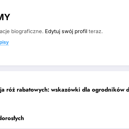
MY
acje biograficzne.
Edytuj swój profil
teraz.
pisy
cja róż rabatowych: wskazówki dla ogrodników 
dorosłych