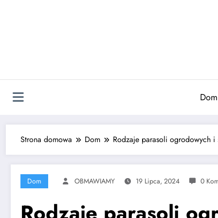
Skip
to
content
Dom
Strona domowa
Dom
Rodzaje parasoli ogrodowych i 
Dom
OBMAWIAMY
19 Lipca, 2024
0 Kom
Rodzaje parasoli og