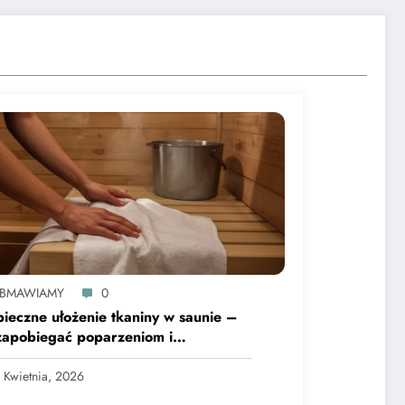
BMAWIAMY
0
ieczne ułożenie tkaniny w saunie –
zapobiegać poparzeniom i
rzestrzenianiu się zarazków
 Kwietnia, 2026