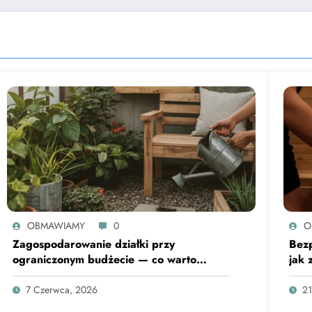
OBMAWIAMY
0
O
Zagospodarowanie działki przy
Bezp
ograniczonym budżecie — co warto
jak 
wiedzieć
rozp
7 Czerwca, 2026
21