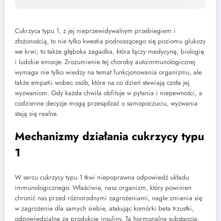
Cukrzyca typu 1, z jej nieprzewidywalnym przebiegiem i
złożonością, to nie tylko kwestia podnoszącego się poziomu glukozy
we krwi; to także głęboka zagadka, która łączy medycynę, biologię
i ludzkie emocje. Zrozumienie tej choroby autoimmunologicznej
wymaga nie tylko wiedzy na temat funkcjonowania organizmu, ale
także empatii wobec osób, które na co dzień stawiają czoła jej
wyzwaniom. Gdy każda chwila obfituje w pytania i niepewności, a
codzienne decyzje mogą przesądzać o samopoczuciu, wyzwania
stają się realne.
Mechanizmy działania cukrzycy typu
1
W sercu cukrzycy typu 1 tkwi niepoprawna odpowiedź układu
immunologicznego. Właściwie, nasz organizm, który powinien
chronić nas przed różnorodnymi zagrożeniami, nagle zmienia się
w zagrożenie dla samych siebie, atakując komórki beta trzustki,
odpowiedzialne za produkcję insuliny. Ta hormonalna substancja,