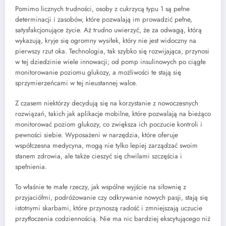
Pomimo licznych trudności, osoby z cukrzycą typu 1 są pełne
determinacji i zasobów, które pozwalają im prowadzić pełne,
satysfakcjonujące życie. Aż trudno uwierzyć, że za odwagą, którą
wykazują, kryje się ogromny wysiłek, który nie jest widoczny na
pierwszy rzut oka. Technologia, tak szybko się rozwijająca, przynosi
w tej dziedzinie wiele innowacji; od pomp insulinowych po ciągłe
monitorowanie poziomu glukozy, a możliwości te stają się
sprzymierzeńcami w tej nieustannej walce.
Z czasem niektórzy decydują się na korzystanie z nowoczesnych
rozwiązań, takich jak aplikacje mobilne, które pozwalają na bieżąco
monitorować poziom glukozy, co zwiększa ich poczucie kontroli i
pewności siebie. Wyposażeni w narzędzia, które oferuje
współczesna medycyna, mogą nie tylko lepiej zarządzać swoim
stanem zdrowia, ale także cieszyć się chwilami szczęścia i
spełnienia.
To właśnie te małe rzeczy, jak wspólne wyjście na siłownię z
przyjaciółmi, podróżowanie czy odkrywanie nowych pasji, stają się
istotnymi skarbami, które przynoszą radość i zmniejszają uczucie
przytłoczenia codziennością. Nie ma nic bardziej ekscytującego niż