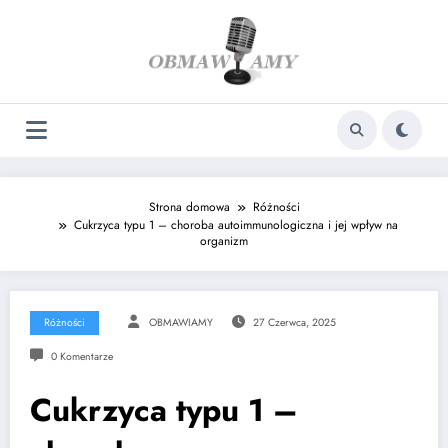
Skip
to
content
Strona domowa
Różności
Cukrzyca typu 1 – choroba autoimmunologiczna i jej wpływ na
organizm
Różności
OBMAWIAMY
27 Czerwca, 2025
0 Komentarze
Cukrzyca typu 1 –