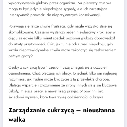
wykorzystywania glukozy przez organizm. Na pierwszy rzut oka
mogą to być jedynie niepokojące sygnały, ale ich narastająca
intensywność prowadzi do nieprzyjemnych konsekwencji.
Pojawiają się także chwile frustracji, gdy nagle wszystko staje się
skomplikowane. Czasami wystarczy jeden niewłaściwy krok, aby w
ciągu zaledwie kilku minut spadek poziomu glukozy doprowadził
do utraty przytomności. Cóż, jak tu nie odczuwać niepokoju, gdy
każda nieprzewidywalna chwila może zakończyć się zaskoczeniem
pełnym grozy?
Osoby z cukrzycą typu 1 często muszą zmagać się z uczuciem
osamotnienia. Choć otaczają ich bliscy, to jednak tylko oni najlepiej
rozumieją, jak trudne może być życie z tą przewlekłą chorobą.
Dlatego wsparcie i zrozumienie ze strony innych stają się kluczowe.
Szkoły, miejsca pracy, a nawet krąg przyjaciół powinni być
świadomi wyzwań, które towarzyszą codzienności cukrzyka.
Zarządzanie cukrzycą – nieustanna
walka