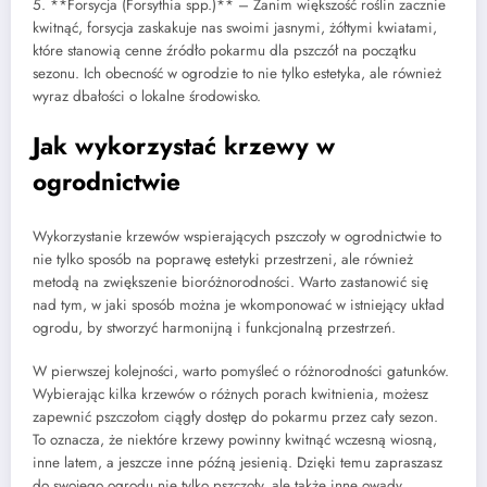
5. **Forsycja (Forsythia spp.)** – Zanim większość roślin zacznie
kwitnąć, forsycja zaskakuje nas swoimi jasnymi, żółtymi kwiatami,
które stanowią cenne źródło pokarmu dla pszczół na początku
sezonu. Ich obecność w ogrodzie to nie tylko estetyka, ale również
wyraz dbałości o lokalne środowisko.
Jak wykorzystać krzewy w
ogrodnictwie
Wykorzystanie krzewów wspierających pszczoły w ogrodnictwie to
nie tylko sposób na poprawę estetyki przestrzeni, ale również
metodą na zwiększenie bioróżnorodności. Warto zastanowić się
nad tym, w jaki sposób można je wkomponować w istniejący układ
ogrodu, by stworzyć harmonijną i funkcjonalną przestrzeń.
W pierwszej kolejności, warto pomyśleć o różnorodności gatunków.
Wybierając kilka krzewów o różnych porach kwitnienia, możesz
zapewnić pszczołom ciągły dostęp do pokarmu przez cały sezon.
To oznacza, że niektóre krzewy powinny kwitnąć wczesną wiosną,
inne latem, a jeszcze inne późną jesienią. Dzięki temu zapraszasz
do swojego ogrodu nie tylko pszczoły, ale także inne owady