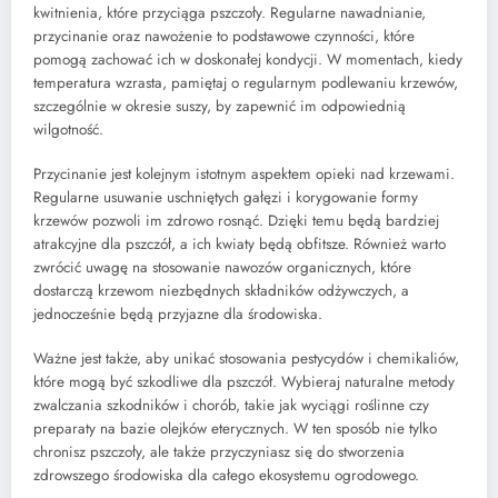
kwitnienia, które przyciąga pszczoły. Regularne nawadnianie,
przycinanie oraz nawożenie to podstawowe czynności, które
pomogą zachować ich w doskonałej kondycji. W momentach, kiedy
temperatura wzrasta, pamiętaj o regularnym podlewaniu krzewów,
szczególnie w okresie suszy, by zapewnić im odpowiednią
wilgotność.
Przycinanie jest kolejnym istotnym aspektem opieki nad krzewami.
Regularne usuwanie uschniętych gałęzi i korygowanie formy
krzewów pozwoli im zdrowo rosnąć. Dzięki temu będą bardziej
atrakcyjne dla pszczół, a ich kwiaty będą obfitsze. Również warto
zwrócić uwagę na stosowanie nawozów organicznych, które
dostarczą krzewom niezbędnych składników odżywczych, a
jednocześnie będą przyjazne dla środowiska.
Ważne jest także, aby unikać stosowania pestycydów i chemikaliów,
które mogą być szkodliwe dla pszczół. Wybieraj naturalne metody
zwalczania szkodników i chorób, takie jak wyciągi roślinne czy
preparaty na bazie olejków eterycznych. W ten sposób nie tylko
chronisz pszczoły, ale także przyczyniasz się do stworzenia
zdrowszego środowiska dla całego ekosystemu ogrodowego.