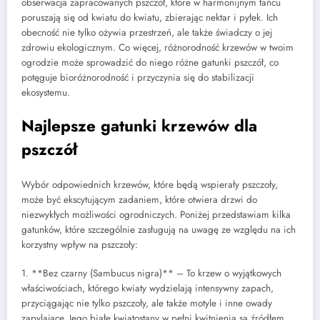
obserwacja zapracowanych pszczół, które w harmonijnym tańcu
poruszają się od kwiatu do kwiatu, zbierając nektar i pyłek. Ich
obecność nie tylko ożywia przestrzeń, ale także świadczy o jej
zdrowiu ekologicznym. Co więcej, różnorodność krzewów w twoim
ogrodzie może sprowadzić do niego różne gatunki pszczół, co
potęguje bioróżnorodność i przyczynia się do stabilizacji
ekosystemu.
Najlepsze gatunki krzewów dla
pszczół
Wybór odpowiednich krzewów, które będą wspierały pszczoły,
może być ekscytującym zadaniem, które otwiera drzwi do
niezwykłych możliwości ogrodniczych. Poniżej przedstawiam kilka
gatunków, które szczególnie zasługują na uwagę ze względu na ich
korzystny wpływ na pszczoły:
1. **Bez czarny (Sambucus nigra)** – To krzew o wyjątkowych
właściwościach, którego kwiaty wydzielają intensywny zapach,
przyciągając nie tylko pszczoły, ale także motyle i inne owady
zapylające. Jego białe kwiatostany w pełni kwitnienia są źródłem