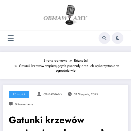
Skip
to
content
Strona domowa
Różności
Gatunki krzewów wspierających pszczoły oraz ich wykorzystanie w
ogrodnictwie
Różności
OBMAWIAMY
31 Sierpnia, 2025
0 Komentarze
Gatunki krzewów