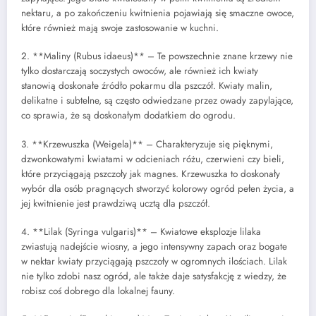
nektaru, a po zakończeniu kwitnienia pojawiają się smaczne owoce,
które również mają swoje zastosowanie w kuchni.
2. **Maliny (Rubus idaeus)** – Te powszechnie znane krzewy nie
tylko dostarczają soczystych owoców, ale również ich kwiaty
stanowią doskonałe źródło pokarmu dla pszczół. Kwiaty malin,
delikatne i subtelne, są często odwiedzane przez owady zapylające,
co sprawia, że są doskonałym dodatkiem do ogrodu.
3. **Krzewuszka (Weigela)** – Charakteryzuje się pięknymi,
dzwonkowatymi kwiatami w odcieniach różu, czerwieni czy bieli,
które przyciągają pszczoły jak magnes. Krzewuszka to doskonały
wybór dla osób pragnących stworzyć kolorowy ogród pełen życia, a
jej kwitnienie jest prawdziwą ucztą dla pszczół.
4. **Lilak (Syringa vulgaris)** – Kwiatowe eksplozje lilaka
zwiastują nadejście wiosny, a jego intensywny zapach oraz bogate
w nektar kwiaty przyciągają pszczoły w ogromnych ilościach. Lilak
nie tylko zdobi nasz ogród, ale także daje satysfakcję z wiedzy, że
robisz coś dobrego dla lokalnej fauny.