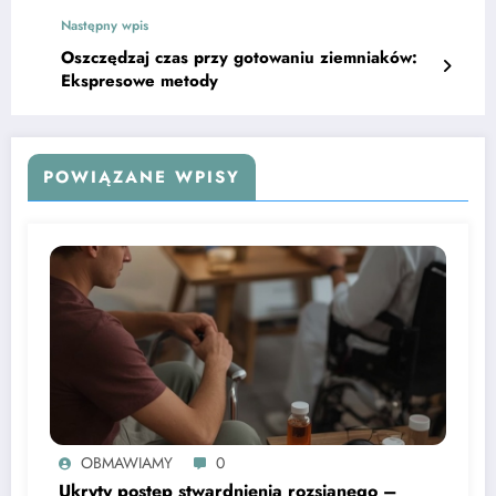
Następny wpis
Oszczędzaj czas przy gotowaniu ziemniaków:
Ekspresowe metody
POWIĄZANE WPISY
OBMAWIAMY
0
Ukryty postęp stwardnienia rozsianego –