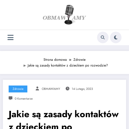
Skip
to
content
Strona domowa
Zdrowie
Jakie są zasady kontaktów z dzieckiem po rozwodzie?
Zdrowie
OBMAWIAMY
14 Lutego, 2023
0 Komentarze
Jakie są zasady kontaktów
z dzieckiem po