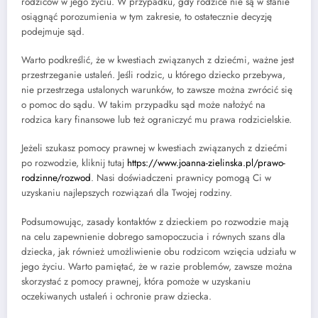
rodziców w jego życiu. W przypadku, gdy rodzice nie są w stanie
osiągnąć porozumienia w tym zakresie, to ostatecznie decyzję
podejmuje sąd.
Warto podkreślić, że w kwestiach związanych z dziećmi, ważne jest
przestrzeganie ustaleń. Jeśli rodzic, u którego dziecko przebywa,
nie przestrzega ustalonych warunków, to zawsze można zwrócić się
o pomoc do sądu. W takim przypadku sąd może nałożyć na
rodzica kary finansowe lub też ograniczyć mu prawa rodzicielskie.
Jeżeli szukasz pomocy prawnej w kwestiach związanych z dziećmi
po rozwodzie, kliknij tutaj
https://www.joanna-zielinska.pl/prawo-
rodzinne/rozwod
. Nasi doświadczeni prawnicy pomogą Ci w
uzyskaniu najlepszych rozwiązań dla Twojej rodziny.
Podsumowując, zasady kontaktów z dzieckiem po rozwodzie mają
na celu zapewnienie dobrego samopoczucia i równych szans dla
dziecka, jak również umożliwienie obu rodzicom wzięcia udziału w
jego życiu. Warto pamiętać, że w razie problemów, zawsze można
skorzystać z pomocy prawnej, która pomoże w uzyskaniu
oczekiwanych ustaleń i ochronie praw dziecka.