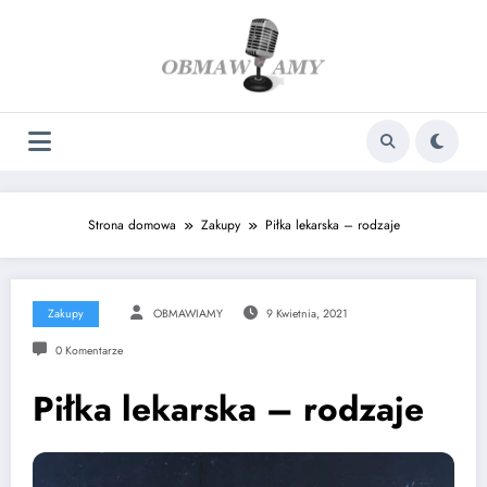
Skip
to
content
Strona domowa
Zakupy
Piłka lekarska – rodzaje
Zakupy
OBMAWIAMY
9 Kwietnia, 2021
0 Komentarze
Piłka lekarska – rodzaje