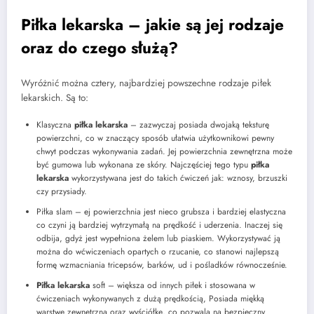
Piłka lekarska – jakie są jej rodzaje
oraz do czego służą?
Wyróżnić można cztery, najbardziej powszechne rodzaje piłek
lekarskich. Są to:
Klasyczna
piłka lekarska
– zazwyczaj posiada dwojaką teksturę
powierzchni, co w znaczący sposób ułatwia użytkownikowi pewny
chwyt podczas wykonywania zadań. Jej powierzchnia zewnętrzna może
być gumowa lub wykonana ze skóry. Najczęściej tego typu
piłka
lekarska
wykorzystywana jest do takich ćwiczeń jak: wznosy, brzuszki
czy przysiady.
Piłka slam – ej powierzchnia jest nieco grubsza i bardziej elastyczna
co czyni ją bardziej wytrzymałą na prędkość i uderzenia. Inaczej się
odbija, gdyż jest wypełniona żelem lub piaskiem. Wykorzystywać ją
można do wćwiczeniach opartych o rzucanie, co stanowi najlepszą
formę wzmacniania tricepsów, barków, ud i pośladków równocześnie.
Piłka lekarska
soft – większa od innych piłek i stosowana w
ćwiczeniach wykonywanych z dużą prędkością, Posiada miękką
warstwę zewnętrzną oraz wyściółkę, co pozwala na bezpieczny