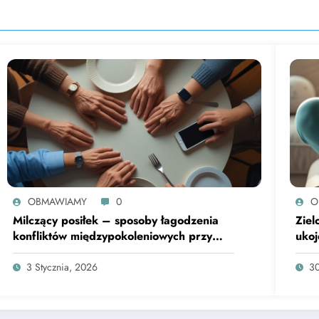
OBMAWIAMY
0
O
Milczący posiłek – sposoby łagodzenia
Ziel
konfliktów międzypokoleniowych przy
ukoj
stole
3 Stycznia, 2026
30