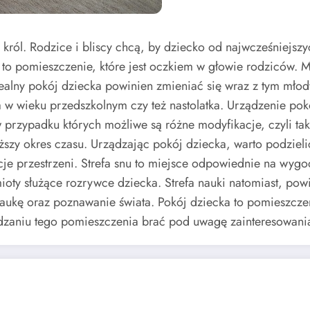
ról. Rodzice i bliscy chcą, by dziecko od najwcześniejszyc
 to pomieszczenie, które jest oczkiem w głowie rodziców. 
dealny pokój dziecka powinien zmieniać się wraz z tym mł
ka w wieku przedszkolnym czy też nastolatka. Urządzenie p
rzypadku których możliwe są różne modyfikacje, czyli taki
ższy okres czasu. Urządzając pokój dziecka, warto podzieli
e przestrzeni. Strefa snu to miejsce odpowiednie na wygodn
ioty służące rozrywce dziecka. Strefa nauki natomiast, p
aukę oraz poznawanie świata. Pokój dziecka to pomieszcze
ądzaniu tego pomieszczenia brać pod uwagę zainteresowani