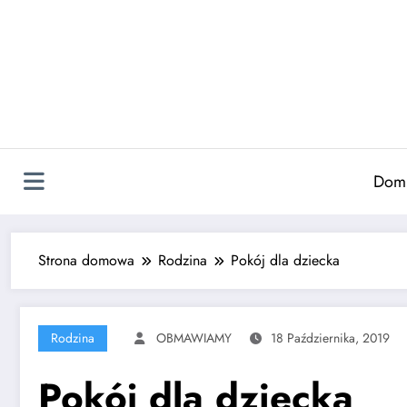
Skip
to
content
Dom
Strona domowa
Rodzina
Pokój dla dziecka
Rodzina
OBMAWIAMY
18 Października, 2019
Pokój dla dziecka