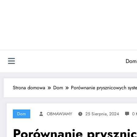
Skip
to
content
Dom
Strona domowa
Dom
Porównanie prysznicowych syste
Dom
OBMAWIAMY
25 Sierpnia, 2024
0 
Porównanie pryszni