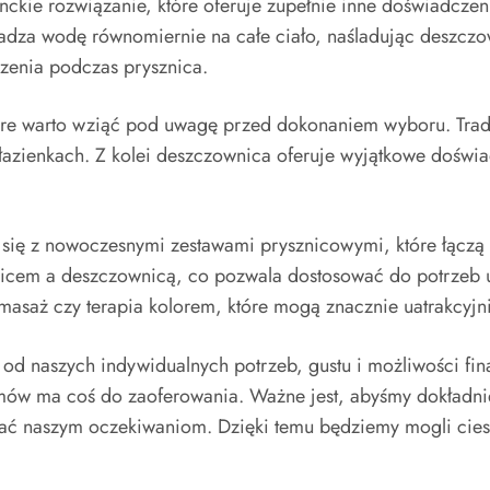
ckie rozwiązanie, które oferuje zupełnie inne doświadczeni
adza wodę równomiernie na całe ciało, naśladując deszczow
zenia podczas prysznica.
re warto wziąć pod uwagę przed dokonaniem wyboru. Tradycy
h łazienkach. Z kolei deszczownica oferuje wyjątkowe dośw
ię z nowoczesnymi zestawami prysznicowymi, które łączą w
nicem a deszczownicą, co pozwala dostosować do potrzeb 
masaż czy terapia kolorem, które mogą znacznie uatrakcyjn
d naszych indywidualnych potrzeb, gustu i możliwości fin
ów ma coś do zaoferowania. Ważne jest, abyśmy dokładnie 
dać naszym oczekiwaniom. Dzięki temu będziemy mogli cie