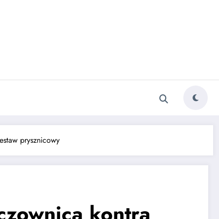
zestaw prysznicowy
czownica kontra