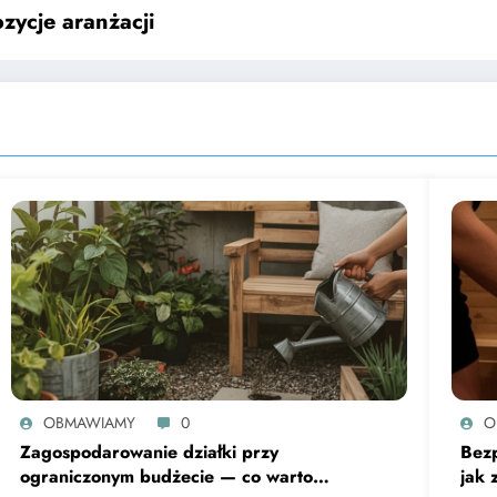
ycje aranżacji
OBMAWIAMY
0
O
Zagospodarowanie działki przy
Bezp
ograniczonym budżecie — co warto
jak 