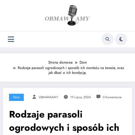
Skip
to
content
Strona domowa
Dom
Rodzaje parasoli ogrodowych i sposób ich montażu na tarasie, oraz
jak dbać o ich kondycję.
Dom
OBMAWIAMY
19 Lipca, 2024
0 Komentarze
Rodzaje parasoli
ogrodowych i sposób ich