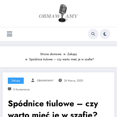
Skip
to
content
Strona domowa
Zakupy
Spódnice tiulowe – czy warto mieć je w szafie?
Zakupy
OBMAWIAMY
26 Marca, 2020
0 Komentarze
Spódnice tiulowe – czy
warto mieć je w szafie?