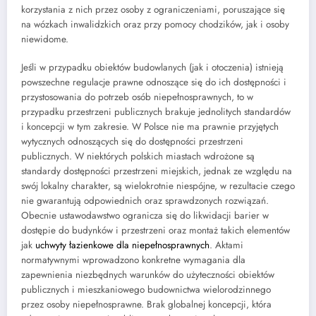
korzystania z nich przez osoby z ograniczeniami, poruszające się
na wózkach inwalidzkich oraz przy pomocy chodzików, jak i osoby
niewidome.
Jeśli w przypadku obiektów budowlanych (jak i otoczenia) istnieją
powszechne regulacje prawne odnoszące się do ich dostępności i
przystosowania do potrzeb osób niepełnosprawnych, to w
przypadku przestrzeni publicznych brakuje jednolitych standardów
i koncepcji w tym zakresie. W Polsce nie ma prawnie przyjętych
wytycznych odnoszących się do dostępności przestrzeni
publicznych. W niektórych polskich miastach wdrożone są
standardy dostępności przestrzeni miejskich, jednak ze względu na
swój lokalny charakter, są wielokrotnie niespójne, w rezultacie czego
nie gwarantują odpowiednich oraz sprawdzonych rozwiązań.
Obecnie ustawodawstwo ogranicza się do likwidacji barier w
dostępie do budynków i przestrzeni oraz montaż takich elementów
jak
uchwyty łazienkowe dla niepełnosprawnych
. Aktami
normatywnymi wprowadzono konkretne wymagania dla
zapewnienia niezbędnych warunków do użyteczności obiektów
publicznych i mieszkaniowego budownictwa wielorodzinnego
przez osoby niepełnosprawne. Brak globalnej koncepcji, która