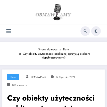
Skip
to
content
Strona domowa
Dom
Czy obiekty użyteczności publicznej sprzyjają osobom
niepełnosprawnym?
Dom
OBMAWIAMY
12 Stycznia, 2021
0 Komentarze
Czy obiekty użyteczności