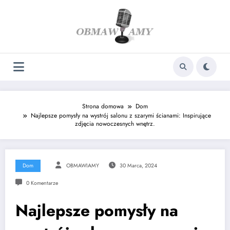
Skip
to
content
Strona domowa
Dom
Najlepsze pomysły na wystrój salonu z szarymi ścianami: Inspirujące
zdjęcia nowoczesnych wnętrz.
Dom
OBMAWIAMY
30 Marca, 2024
0 Komentarze
Najlepsze pomysły na