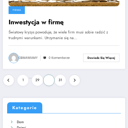
FIRMA
Inwestycja w firmę
Światowy kryzys powoduje, że wiele firm musi sobie radzić z
trudnymi warunkami. Utrzymanie się na…
OBMAWIAMY
0 Komentarze
Dowiedz Się Więcej
Stronicowanie
…
1
29
30
31
wpisów
Kategorie
Dom
Dzieci