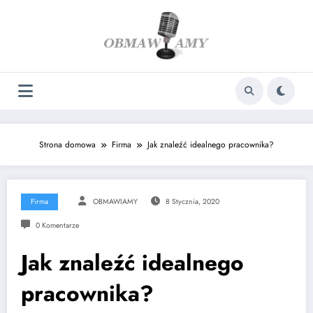
Skip
to
content
Strona domowa
Firma
Jak znaleźć idealnego pracownika?
Firma
OBMAWIAMY
8 Stycznia, 2020
0 Komentarze
Jak znaleźć idealnego
pracownika?