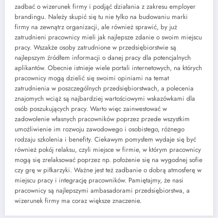
zadbać o wizerunek firmy i podjąć działania z zakresu employer
brandingu. Należy skupić się tu nie tylko na budowaniu marki
firmy na zewnątrz organizacji, ale również sprawić, by już
zatrudnieni pracownicy mieli jak najlepsze zdanie o swoim miejscu
pracy. Wszakże osoby zatrudnione w przedsiębiorstwie są
najlepszym źródłem informacji o danej pracy dla potencjalnych
aplikantów. Obecnie istnieje wiele portali internetowych, na których
pracownicy mogą dzielić się swoimi opiniami na temat
zatrudnienia w poszczególnych przedsiębiorstwach, a polecenia
znajomych wciąż są najbardziej wartościowymi wskazówkami dla
osób poszukujących pracy. Warto więc zainwestować w
zadowolenie własnych pracowników poprzez przede wszystkim
umożliwienie im rozwoju zawodowego i osobistego, różnego
rodzaju szkolenia i benefity. Ciekawym pomysłem wydaje się być
również pokój relaksu, czyli miejsce w firmie, w którym pracownicy
mogą się zrelaksować poprzez np. położenie się na wygodnej sofie
czy grę w piłkarzyki. Ważne jest też zadbanie o dobrą atmosferę w
miejscu pracy i integrację pracowników. Pamiętajmy, że nasi
pracownicy są najlepszymi ambasadorami przedsiębiorstwa, a
wizerunek firmy ma coraz większe znaczenie.