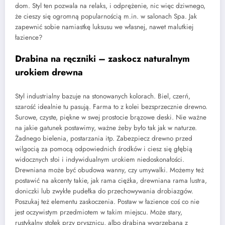
dom. Styl ten pozwala na relaks, i odprężenie, nic więc dziwnego,
że cieszy się ogromną popularnością m.in. w salonach Spa. Jak
zapewnić sobie namiastkę luksusu we własnej, nawet malutkiej
łazience?
Drabina na ręczniki – zaskocz naturalnym
urokiem drewna
Styl industrialny bazuje na stonowanych kolorach. Biel, czerń,
szarość idealnie tu pasują. Farma to z kolei bezsprzecznie drewno.
Surowe, czyste, piękne w swej prostocie brązowe deski. Nie ważne
na jakie gatunek postawimy, ważne żeby było tak jak w naturze.
Żadnego bielenia, postarzania itp. Zabezpiecz drewno przed
wilgocią za pomocą odpowiednich środków i ciesz się głębią
widocznych słoi i indywidualnym urokiem niedoskonałości.
Drewniana może być obudowa wanny, czy umywalki. Możemy też
postawić na akcenty takie, jak rama ciężka, drewniana rama lustra,
doniczki lub zwykłe pudełka do przechowywania drobiazgów.
Poszukaj też elementu zaskoczenia. Postaw w łazience coś co nie
jest oczywistym przedmiotem w takim miejscu. Może stary,
rustykalny stołek przy prysznicu, albo drabina wygrzebana z