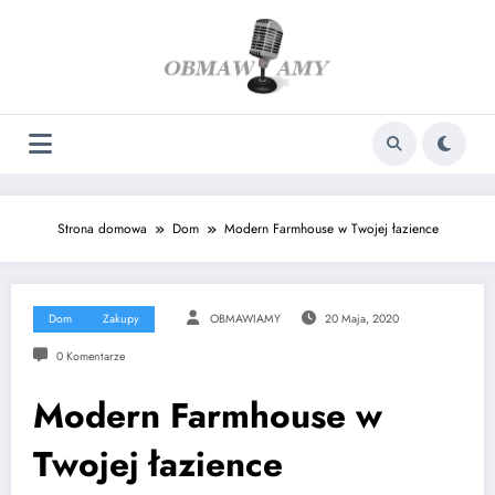
Skip
to
content
Strona domowa
Dom
Modern Farmhouse w Twojej łazience
Dom
Zakupy
OBMAWIAMY
20 Maja, 2020
0 Komentarze
Modern Farmhouse w
Twojej łazience