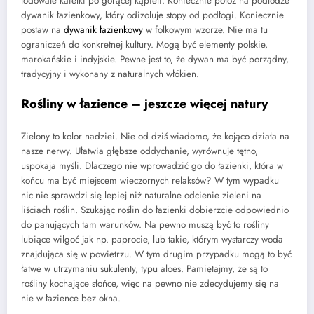
lodowate kafelki po gorącej kąpieli. Koniecznie połóż na podłodze
dywanik łazienkowy, który odizoluje stopy od podłogi. Koniecznie
postaw na
dywanik łazienkowy
w folkowym wzorze. Nie ma tu
ograniczeń do konkretnej kultury. Mogą być elementy polskie,
marokańskie i indyjskie. Pewne jest to, że dywan ma być porządny,
tradycyjny i wykonany z naturalnych włókien.
Rośliny w łazience – jeszcze więcej natury
Zielony to kolor nadziei. Nie od dziś wiadomo, że kojąco działa na
nasze nerwy. Ułatwia głębsze oddychanie, wyrównuje tętno,
uspokaja myśli. Dlaczego nie wprowadzić go do łazienki, która w
końcu ma być miejscem wieczornych relaksów? W tym wypadku
nic nie sprawdzi się lepiej niż naturalne odcienie zieleni na
liściach roślin. Szukając roślin do łazienki dobierzcie odpowiednio
do panujących tam warunków. Na pewno muszą być to rośliny
lubiące wilgoć jak np. paprocie, lub takie, którym wystarczy woda
znajdująca się w powietrzu. W tym drugim przypadku mogą to być
łatwe w utrzymaniu sukulenty, typu aloes. Pamiętajmy, że są to
rośliny kochające słońce, więc na pewno nie zdecydujemy się na
nie w łazience bez okna.