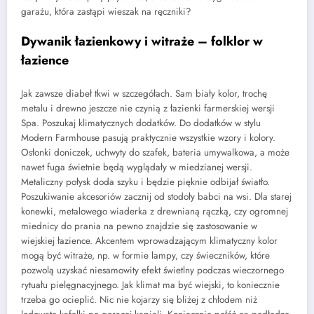
garażu, która zastąpi wieszak na ręczniki?
Dywanik łazienkowy i witraże – folklor w
łazience
Jak zawsze diabeł tkwi w szczegółach. Sam biały kolor, trochę
metalu i drewno jeszcze nie czynią z łazienki farmerskiej wersji
Spa. Poszukaj klimatycznych dodatków. Do dodatków w stylu
Modern Farmhouse pasują praktycznie wszystkie wzory i kolory.
Osłonki doniczek, uchwyty do szafek, bateria umywalkowa, a może
nawet fuga świetnie będą wyglądały w miedzianej wersji.
Metaliczny połysk doda szyku i będzie pięknie odbijał światło.
Poszukiwanie akcesoriów zacznij od stodoły babci na wsi. Dla starej
konewki, metalowego wiaderka z drewnianą rączką, czy ogromnej
miednicy do prania na pewno znajdzie się zastosowanie w
wiejskiej łazience. Akcentem wprowadzającym klimatyczny kolor
mogą być witraże, np. w formie lampy, czy świeczników, które
pozwolą uzyskać niesamowity efekt świetlny podczas wieczornego
rytuału pielęgnacyjnego. Jak klimat ma być wiejski, to koniecznie
trzeba go ocieplić. Nic nie kojarzy się bliżej z chłodem niż