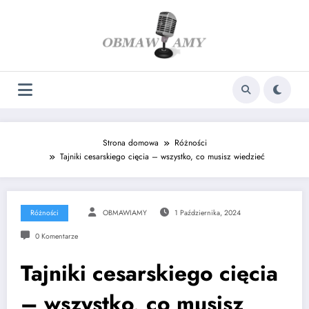
Skip
to
content
Strona domowa
Różności
Tajniki cesarskiego cięcia – wszystko, co musisz wiedzieć
Różności
OBMAWIAMY
1 Października, 2024
0 Komentarze
Tajniki cesarskiego cięcia
– wszystko, co musisz